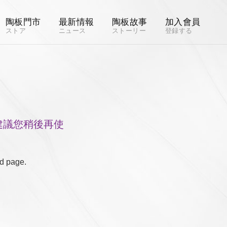
陶板門市
最新情報
陶板故事
加入會員
ストア
ニュース
ストーリー
登録する
建議您稍後再使
ed page.