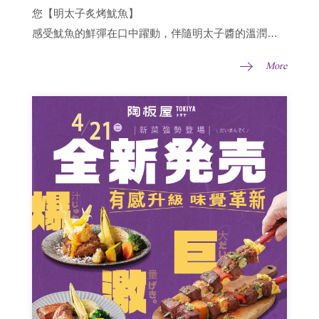
您【明太子炙烤魷魚】
感受魷魚的鮮彈在口中躍動，伴隨明太子醬的溫潤鹹
香
More
※活動期間：即日起至 10/31，平假日皆適用
※活動方式：凡內用消費兩客套餐，主動出示此活動畫
面，即贈送【明太子炙烤魷魚】乙份 (價值
$358+10%)。
斗六店地址：雲林縣斗六市民生南路137號
訂位專線： 05 532-0875