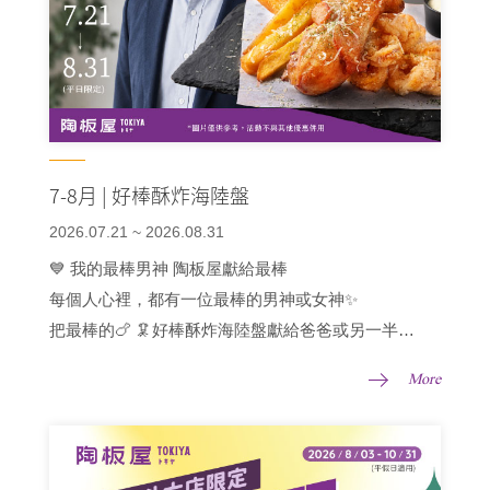
7-8月 | 好棒酥炸海陸盤
2026.07.21 ~ 2026.08.31
💙 我的最棒男神 陶板屋獻給最棒
每個人心裡，都有一位最棒的男神或女神✨
把最棒的🍗 🦑好棒酥炸海陸盤獻給爸爸或另一半
一次滿足三種享受：酥炸棒棒腿、魷魚圈與地瓜薯條
More
📅 2026/7/21~8/31 平日限定
平日內用消費2客套餐(含以上)，出示身份證字號符合
【59420】任兩碼