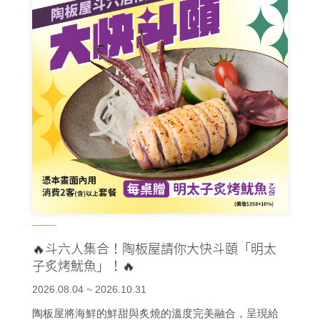
即可獲贈🍗🦑 #好棒酥炸海陸盤 乙份（價值
$338+10%）
🔥斗六人集合！陶板屋請你大快斗頤「明太
子炙烤魷魚」！🔥
2026.08.04 ~ 2026.10.31
陶板屋將海鮮的鮮甜與炙燒的溫度完美融合，呈現給