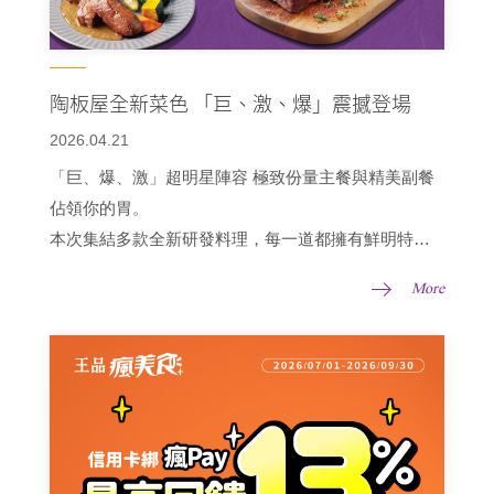
陶板屋全新菜色 「巨、激、爆」震撼登場
2026.04.21
「巨、爆、激」超明星陣容 極致份量主餐與精美副餐
佔領你的胃。
本次集結多款全新研發料理，每一道都擁有鮮明特
色：主餐追求「極致份量感」、副餐主打「視覺衝
More
擊」，要讓消費者在單一套餐中，體驗到更有層次感
的和風洋食。
全新主餐與副餐4月21日起於全台各門市同步登場