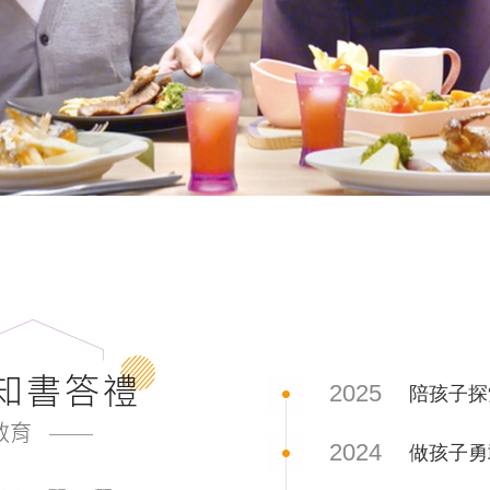
知書答禮
2025
陪孩子探
教育
2024
做孩子勇