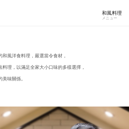
和風料理
メニュー
的和風洋食料理，嚴選當令食材，
法料理，以滿足全家大小口味的多樣選擇，
的美味關係。