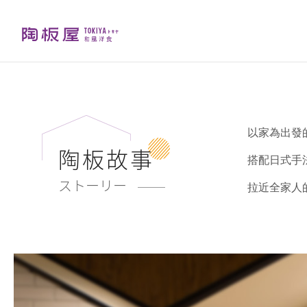
以家為出發
陶板故事
搭配日式手
ストーリー
拉近全家人