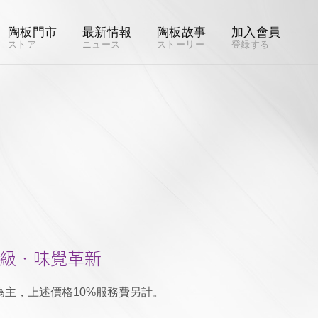
陶板門市
最新情報
陶板故事
加入會員
ストア
ニュース
ストーリー
登録する
級‧味覺革新
主，上述價格10%服務費另計。
。