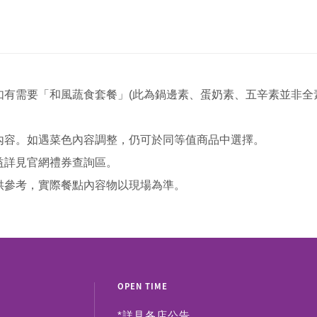
，如有需要「和風蔬食套餐」(此為鍋邊素、蛋奶素、五辛素並非全
單內容。如遇菜色內容調整，仍可於同等值商品中選擇。
權益詳見官網禮券查詢區。
僅供參考，實際餐點內容物以現場為準。
OPEN TIME
*詳見
各店公告