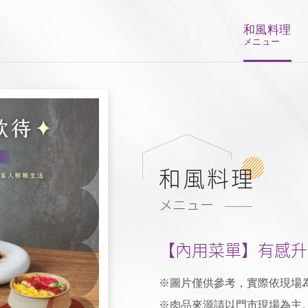
和風料理
メニュー
和風料理
メニュー
【內用菜單】有感升
※圖片僅供參考，實際依現場為
※肉品來源請以門市現場為主